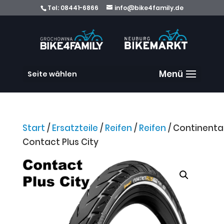
Tel:
08441-6866
info@bike4family.de
Seite wählen
Start
/
Ersatzteile
/
Reifen
/
Reifen
/ Continenta
Contact Plus City