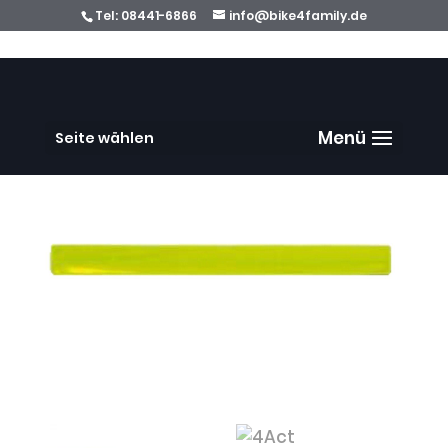
Tel:
08441-6866
info@bike4family.de
Start
/
Ersatzteile
/
Beleuchtung
/ 4Act
Reflexmaterial 4Act Klappband
Seite wählen