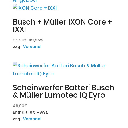
Busch + Müller IXON Core +
IXXI
Ursprünglicher
Aktueller
84,90
€
69,95
€
Preis
Preis
zzgl.
Versand
war:
ist:
84,90€
69,95€.
Scheinwerfer Batteri Busch
& Müller Lumotec IQ Eyro
49,90
€
Enthält 19% MwSt.
zzgl.
Versand