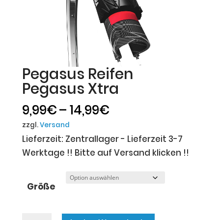
Pegasus Reifen
Pegasus Xtra
Preisspanne:
9,99
€
–
14,99
€
9,99€
zzgl.
Versand
bis
Lieferzeit: Zentrallager - Lieferzeit 3-7
14,99€
Werktage !! Bitte auf Versand klicken !!
Größe
Pegasus