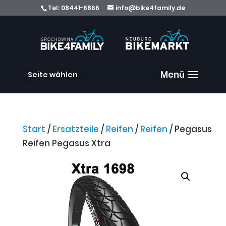
Tel:
08441-6866
info@bike4family.de
Seite wählen
Start
/
Ersatzteile
/
Reifen
/
Reifen
/ Pegasus
Reifen Pegasus Xtra